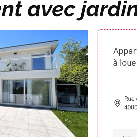
t avec jardin
Appar
à loue
Rue 
4000