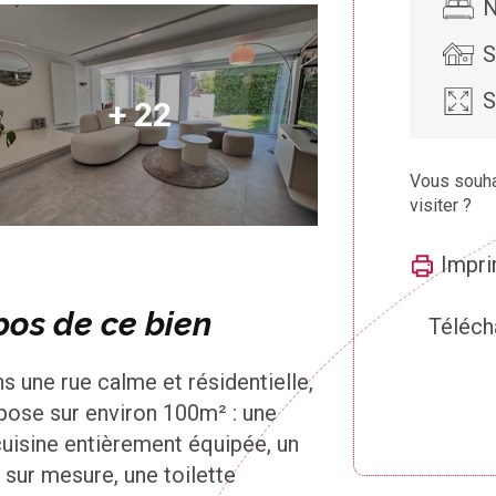
N
S
S
+ 22
Vous souhai
visiter ?
Impr
pos de ce bien
Téléch
ns une rue calme et résidentielle,
pose sur environ 100m² : une
cuisine entièrement équipée, un
 sur mesure, une toilette