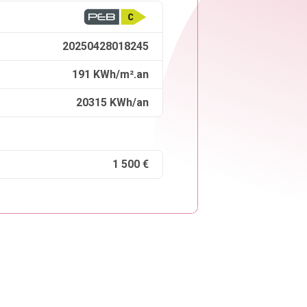
20250428018245
191 KWh/m².an
20315 KWh/an
1 500 €