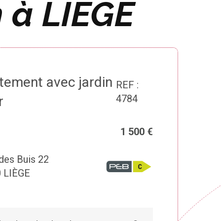
 à LIÈGE
tement avec jardin
REF :
4784
r
1 500 €
des Buis 22
 LIÈGE