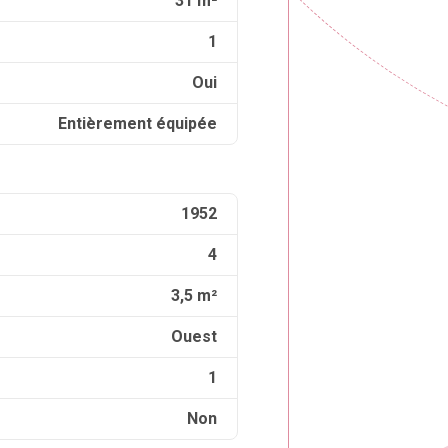
31 m²
1
Oui
Entièrement équipée
1952
4
3,5 m²
Ouest
1
Non