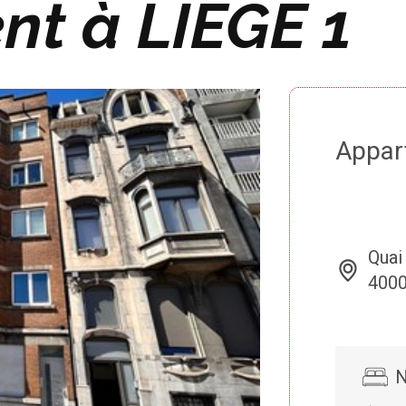
t à LIEGE 1
Appar
Quai
4000
N