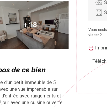
S
S
+ 18
Vous souhai
visiter ?
Impr
Téléch
pos de ce bien
ge d'un petit immeuble de 5
avec une vue imprenable sur
l d'entrée avec rangements et
éjour avec une cuisine ouverte