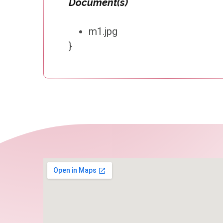
Document(s)
m1.jpg
}